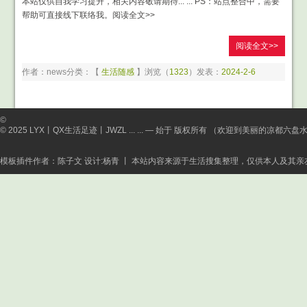
本站仅供自我学习提升，相关内容敬请期待... ... PS：站点整合中，需要
帮助可直接线下联络我。阅读全文>>
阅读全文>>
作者：news
分类：【
生活随感
】
浏览（
1323
）
发表：
2024-2-6
©
© 2025 LYX丨QX生活足迹丨JWZL ... ... — 始于 版权所有 （欢迎到美丽的凉都六
模板插件作者：陈子文 设计:杨青 丨 本站内容来源于生活搜集整理，仅供本人及其